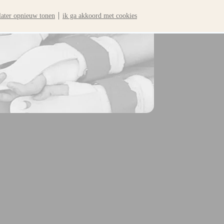
later opnieuw tonen
ik ga akkoord met cookies