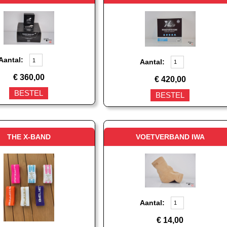
Aantal:
Aantal:
€
360,00
€
420,00
BESTEL
BESTEL
THE X-BAND
VOETVERBAND IWA
Aantal:
€
14,00