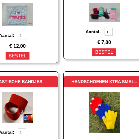
Aantal:
Aantal:
€
7,00
€
12,00
BESTEL
BESTEL
ASTISCHE BANDJES
HANDSCHOENEN XTRA SMALL
Aantal: