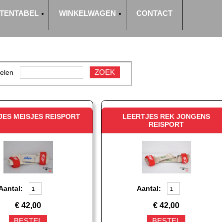
TENTABEL
WINKELWAGEN
CONTACT
ZOEK
kelen
JES MEISJES REISPORT
LEERTJES REK JONGENS
REISPORT
Aantal:
Aantal:
€
42,00
€
42,00
BESTEL
BESTEL