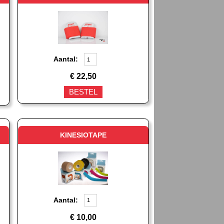
Aantal:
€
22,50
BESTEL
KINESIOTAPE
Aantal:
€
10,00