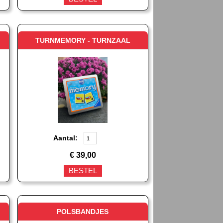
TURNMEMORY - TURNZAAL
Aantal:
€
39,00
BESTEL
POLSBANDJES