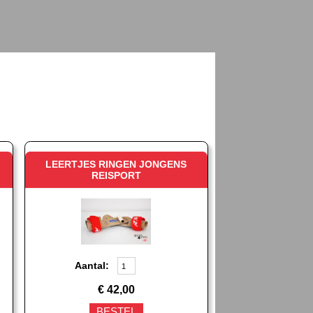
LEERTJES RINGEN JONGENS
REISPORT
Aantal:
€
42,00
BESTEL