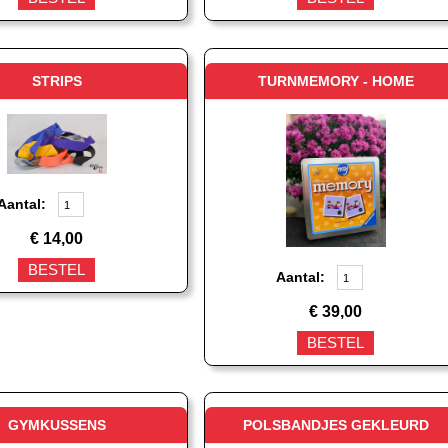
STRIPS
TURNMEMORY - HOME
Aantal:
€
14,00
BESTEL
Aantal:
€
39,00
BESTEL
GYMKUSSENS
POLSBANDJES GEKLEURD