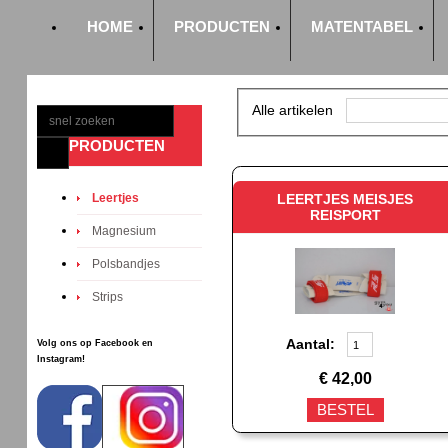
HOME
PRODUCTEN
MATENTABEL
Alle artikelen
PRODUCTEN
Leertjes
LEERTJES MEISJES
REISPORT
Magnesium
Polsbandjes
Strips
Aantal:
Volg ons op Facebook en
Instagram!
€
42,00
BESTEL