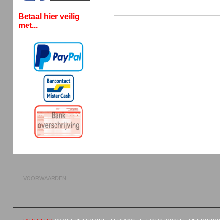
Betaal hier veilig
met...
VOORWAARDEN