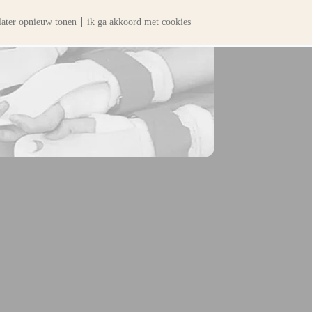
later opnieuw tonen
ik ga akkoord met cookies