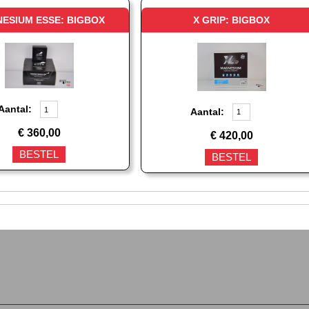
ESIUM ESSE: BIGBOX
X GRIP: BIGBOX
Aantal:
Aantal:
€
360,00
€
420,00
BESTEL
BESTEL