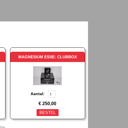
MAGNESIUM ESSE: CLUBBOX
Aantal:
€
250,00
BESTEL