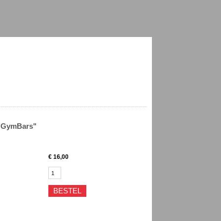
 "GymBars"
€
16,00
BESTEL