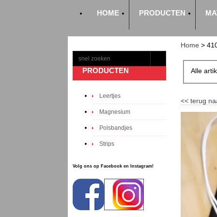
HOME
PRODUCTEN
MA
Home
>
41
PRODUCTEN
Alle arti
Leertjes
<<
terug na
Magnesium
Polsbandjes
Strips
Volg ons op Facebook en Instagram!