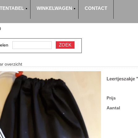
TENTABEL
WINKELWAGEN
CONTACT
0
ZOEK
kelen
ar overzicht
Leertjeszakje
Prijs
Aantal