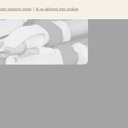
later opnieuw tonen
ik ga akkoord met cookies