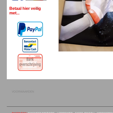
Betaal hier veilig
met...
VOORWAARDEN