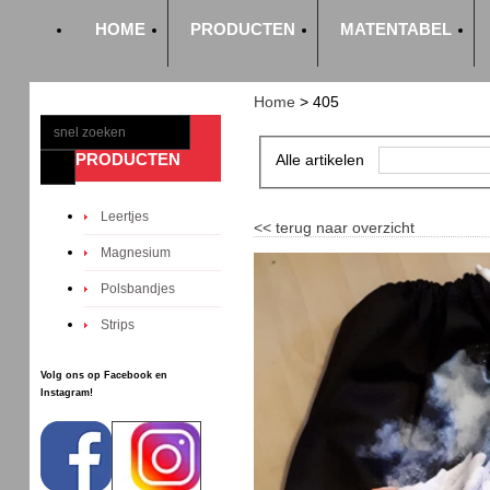
HOME
PRODUCTEN
MATENTABEL
Home
>
405
PRODUCTEN
Alle artikelen
Leertjes
<<
terug naar overzicht
Magnesium
Polsbandjes
Strips
Volg ons op Facebook en
Instagram!