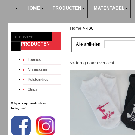
HOME
PRODUCTEN
MATENTABEL
Home
>
480
PRODUCTEN
Alle artikelen
Leertjes
<<
terug naar overzicht
Magnesium
Polsbandjes
Strips
Volg ons op Facebook en
Instagram!