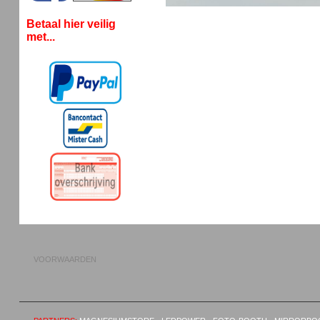
Betaal hier veilig
met...
VOORWAARDEN