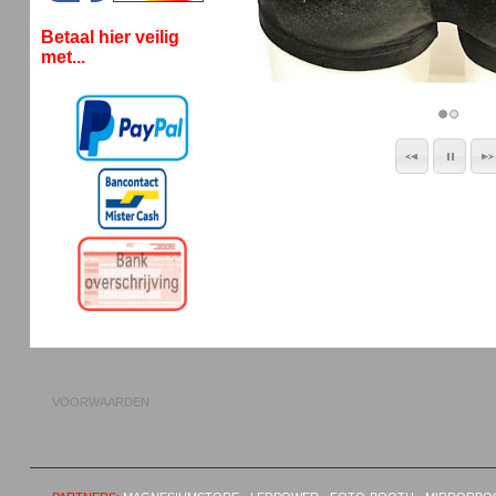
Betaal hier veilig
met...
VOORWAARDEN