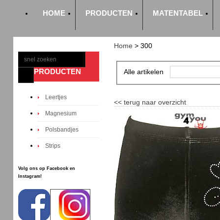
HOME
PRODUCTEN
MATENTABEL
Home
>
300
PRODUCTEN
Alle artikelen
Leertjes
<<
terug naar overzicht
Magnesium
Polsbandjes
Strips
Volg ons op Facebook en
Instagram!