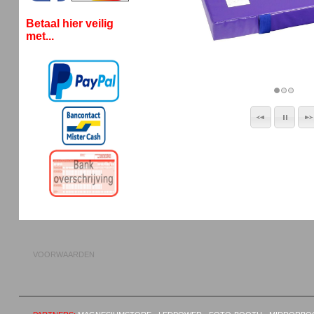
Betaal hier veilig
met...
VOORWAARDEN